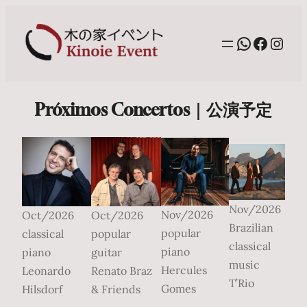
WhatsAp
Facebo
Inst
Próximos Concertos｜公演予定
Nov/2026
Nov/2026
Oct/2026
Oct/2026
Brazilian
popular
classical
popular
classical
piano
piano
guitar
music
Hercules
Leonardo
Renato Braz
T’Rio
Gomes
Hilsdorf
& Friends