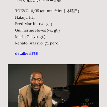
ブラジルのポピュラー音楽
TOKYO
10/15 (quinta-feira｜木曜日)
Hakuju Hall
Fred Martins (vo. gt.)
Guilherme Neves (vo. gt.)
Mario Gil (vo. gt.)
Renato Braz (vo. gt. perc.)
detalhes
詳細