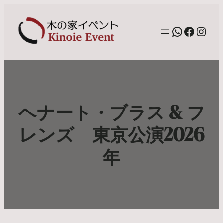
WhatsAp
Facebo
Inst
ヘナート・ブラス & フ
レンズ 東京公演2026
年