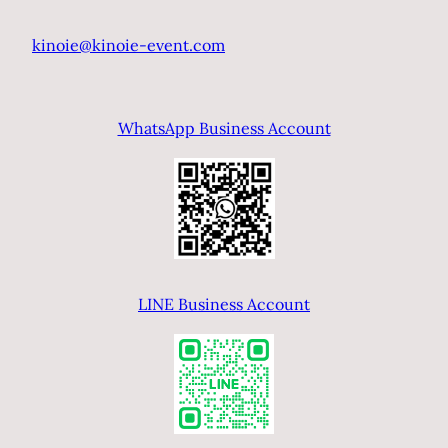
kinoie@kinoie-event.com
WhatsApp Business Account
LINE Business Account