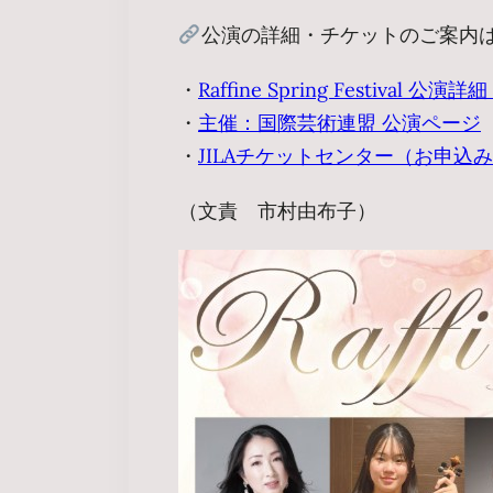
公演の詳細・チケットのご案内
・
Raffine Spring Festival 公演
・
主催：国際芸術連盟 公演ページ
・
JILAチケットセンター（お申込
（文責 市村由布子）