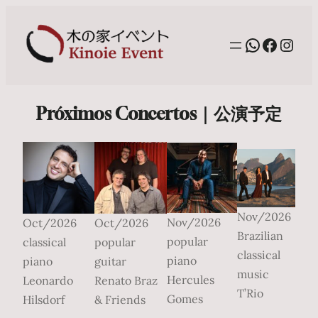
WhatsAp
Facebo
Inst
Próximos Concertos｜公演予定
Nov/2026
Nov/2026
Oct/2026
Oct/2026
Brazilian
popular
classical
popular
classical
piano
piano
guitar
music
Hercules
Leonardo
Renato Braz
T’Rio
Gomes
Hilsdorf
& Friends