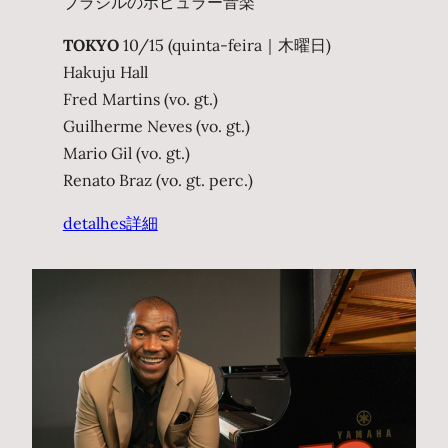
ブラジルのポピュラー音楽
TOKYO
10/15 (quinta-feira｜木曜日)
Hakuju Hall
Fred Martins (vo. gt.)
Guilherme Neves (vo. gt.)
Mario Gil (vo. gt.)
Renato Braz (vo. gt. perc.)
detalhes
詳細