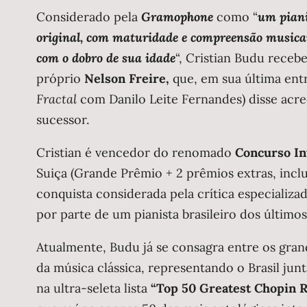
Considerado pela
Gramophone
como “
um pian
original, com maturidade e compreensão musicai
com o dobro de sua idade
“, Cristian Budu receb
próprio
Nelson Freire,
que, em sua última entr
Fractal
com Danilo Leite Fernandes) disse acredi
sucessor.
Cristian é vencedor do renomado
Concurso In
Suiça (Grande Prêmio + 2 prêmios extras, incl
conquista considerada pela crítica especializ
por parte de um pianista brasileiro dos últimos
Atualmente, Budu já se consagra entre os gra
da música clássica, representando o Brasil ju
na ultra-seleta lista
“Top 50 Greatest Chopin 