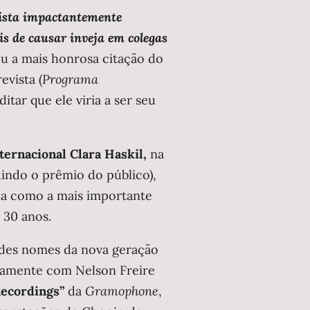
ista impactantemente
s de causar inveja em colegas
eu a mais honrosa citação do
evista (
Programa
tar que ele viria a ser seu
ternacional Clara Haskil,
na
uindo o prêmio do público),
ada como a mais importante
 30 anos.
ndes nomes da nova geração
ntamente com Nelson Freire
Recordings”
da
Gramophone
,