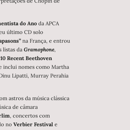
erpretações de Chopin de
entista do Ano
da APCA
eu último CD solo
apasons”
na França, e entrou
 listas da
Gramophone
,
 10 Recent Beethoven
ue inclui nomes como Martha
 Dinu Lipatti, Murray Perahia
om astros da música clássica
úsica de câmara
rlim
, concertos com
olo no
Verbier Festival
e