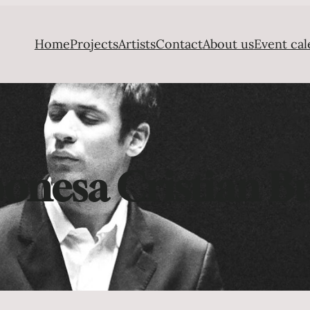
Home
Projects
Artists
Contact
About us
Event cal
ponesa Cristian B