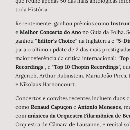
que reúne apenas 50 das mais antológicas int
toda História.
Recentemente, ganhou prêmios como
Instrum
e
Melhor Concerto do Ano
no Guia da Folha. S
ganhou
“Editor’s Choice”
na Inglaterra e
“5-Di
para o último update de 2 das mais prestigiadas
maior referência da crítica internacional: “
Top
Recordings
”, e “
Top 10 Chopin Recordings
”, q
Argerich, Arthur Rubinstein, Maria João Pires,
e Nikolaus Harnoncourt.
Concertos e convites recentes incluem duos c
como
Renaud Capuçon
e
Antonio Meneses
, m
com
músicos da Orquestra Filarmônica de Be
Orquestra de Câmara de Lausanne, e recital s