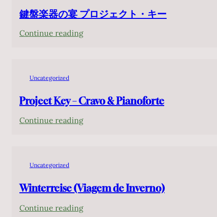
Rio 2026
鍵盤楽器の宴 プロジェクト・キー
:
Continue reading
鍵
盤
楽
Uncategorized
器
の
Project Key – Cravo & Pianoforte
宴
:
Continue reading
プ
Project
ロ
Key
ジ
–
ェ
Uncategorized
Cravo
ク
&
Winterreise (Viagem de Inverno)
ト・
Pianoforte
キ
:
Continue reading
ー