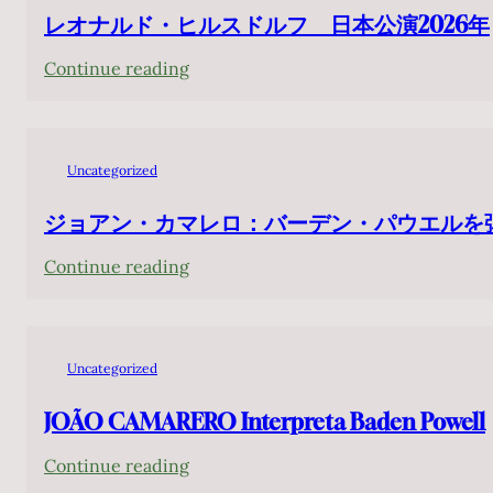
レオナルド・ヒルスドルフ 日本公演2026年
:
Continue reading
レ
オ
ナ
Uncategorized
ル
ド・
ジョアン・カマレロ：バーデン・パウエルを
ヒ
:
Continue reading
ル
ジ
ス
ョ
ド
ア
ル
Uncategorized
ン・
フ
カ
JOÃO CAMARERO Interpreta Baden Powell
日
マ
本
:
Continue reading
レ
公