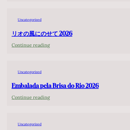
JOÃO
ロ：
演
CAMARERO
バ
2026
Interpreta
ー
Uncategorized
年
Baden
デ
Powell
リオの風にのせて 2026
ン・
パ
:
Continue reading
ウ
リ
エ
オ
ル
の
Uncategorized
を
風
弾
に
Embalada pela Brisa do Rio 2026
く
の
:
Continue reading
せ
Embalada
て
pela
2026
Brisa
Uncategorized
do