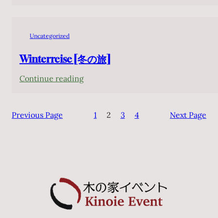
Winterreise
(Viagem
de
Uncategorized
Inverno)
Winterreise [冬の旅]
:
Continue reading
Winterreise
[冬
Previous Page
1
2
3
4
Next Page
の
旅]