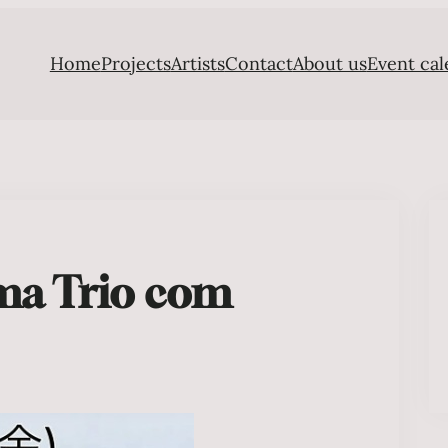
Home
Projects
Artists
Contact
About us
Event cal
ma Trio com