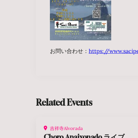
お問い合わせ：
https://www.sacip
Related Events
吉祥寺Alvorada
Choro Apaixonado ライブ