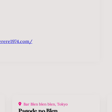
erere1974.com/
Bar Blen blen blen, Tokyo
Pagode no Blen