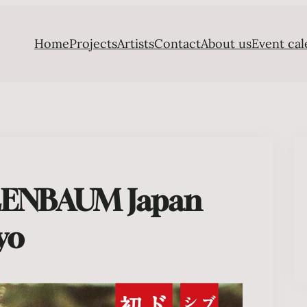
Home
Projects
Artists
Contact
About us
Event cal
ENBAUM Japan
yo