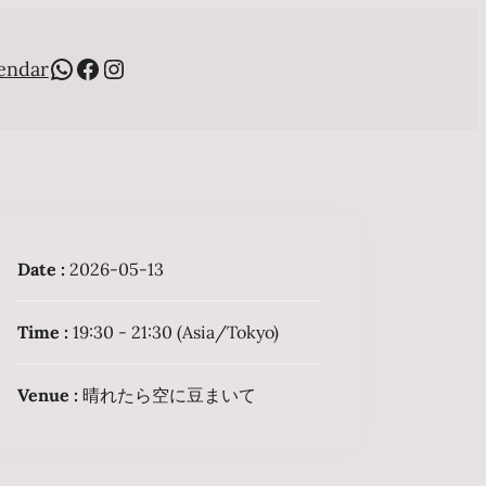
WhatsApp
Facebook
Instagram
endar
Date :
2026-05-13
Time :
19:30 - 21:30
(Asia/Tokyo)
Venue :
晴れたら空に豆まいて