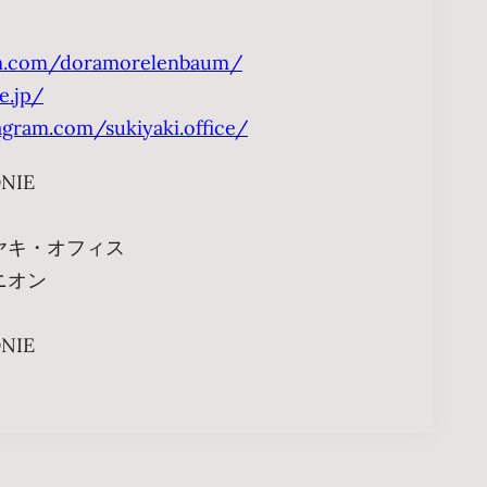
am.com/doramorelenbaum/
e.jp/
agram.com/sukiyaki.office/
NIE
ヤキ・オフィス
ニオン
NIE