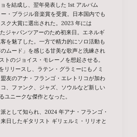
ジョを結成し、翌年発表した 1st アルバム
グラミー・ブラジル音楽賞を受賞。日本国内でも
ク大賞に選出された。2023 年には
を中心としたジャパンツアーのため初来日。エネルギ
観客を魅了した。一方で精力的にソロ活動も
玄のムード」を感じる甘美な歌声と洗練され
ティストのジョイス・モレーノを想起させる。
UE』をリリースし、ラテン・グラミーにもノミ
て盟友のアナ・フランゴ・エレトリコが加わ
スコ、ファンク、ジャズ、ソウルなど新しい
するユニークな傑作となった。
派として知られ、2024 年アナ・フランゴ・
来日したギタリスト ギリェルミ・リリオと