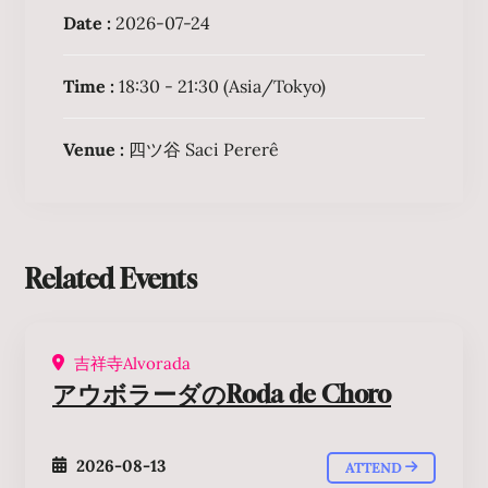
Date :
2026-07-24
Time :
18:30 - 21:30
(Asia/Tokyo)
Venue :
四ツ谷 Saci Pererê
Related Events
吉祥寺Alvorada
アウボラーダのRoda de Choro
2026-08-13
ATTEND