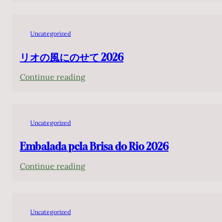
JOÃO
ロ：
演
CAMARERO
バ
2026
Interpreta
ー
Uncategorized
年
Baden
デ
Powell
リオの風にのせて 2026
ン・
パ
:
Continue reading
ウ
リ
エ
オ
ル
の
Uncategorized
を
風
弾
に
Embalada pela Brisa do Rio 2026
く
の
:
Continue reading
せ
Embalada
て
pela
2026
Brisa
Uncategorized
do