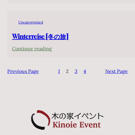
Winterreise
(Viagem
de
Uncategorized
Inverno)
Winterreise [冬の旅]
:
Continue reading
Winterreise
[冬
Previous Page
1
2
3
4
Next Page
の
旅]