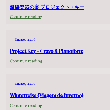
Rio 2026
鍵盤楽器の宴 プロジェクト・キー
:
Continue reading
鍵
盤
楽
Uncategorized
器
の
Project Key – Cravo & Pianoforte
宴
:
Continue reading
プ
Project
ロ
Key
ジ
–
ェ
Uncategorized
Cravo
ク
&
Winterreise (Viagem de Inverno)
ト・
Pianoforte
キ
:
Continue reading
ー