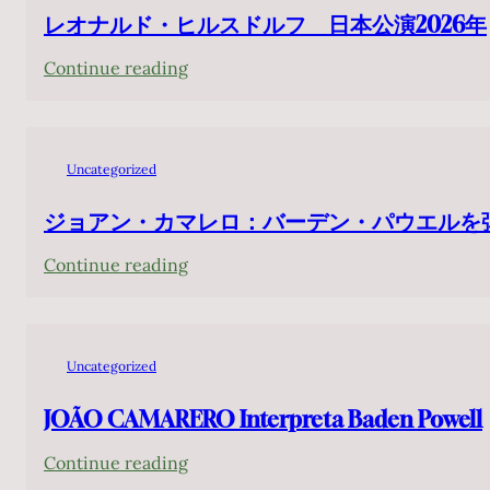
レオナルド・ヒルスドルフ 日本公演2026年
:
Continue reading
レ
オ
ナ
Uncategorized
ル
ド・
ジョアン・カマレロ：バーデン・パウエルを
ヒ
:
Continue reading
ル
ジ
ス
ョ
ド
ア
ル
Uncategorized
ン・
フ
カ
JOÃO CAMARERO Interpreta Baden Powell
日
マ
本
:
Continue reading
レ
公