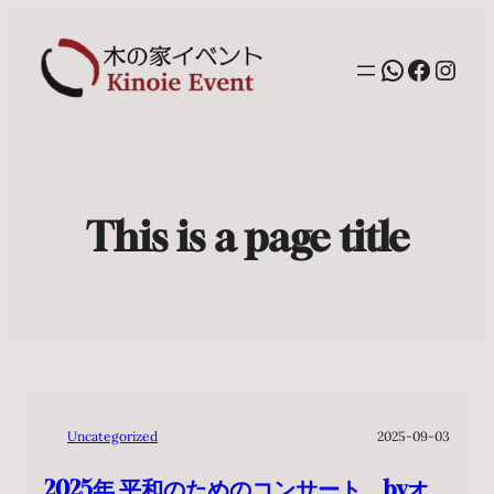
WhatsAp
Facebo
Inst
This is a page title
Uncategorized
2025-09-03
2025年 平和のためのコンサート、byオ