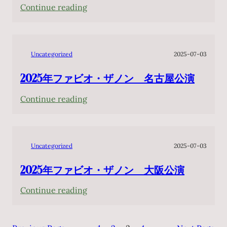
:
Continue reading
2025
年
フ
Uncategorized
2025-07-03
ァ
ビ
2025年ファビオ・ザノン 名古屋公演
オ・
:
Continue reading
ザ
2025
ノ
年
ン
フ
東
Uncategorized
2025-07-03
ァ
京
ビ
2025年ファビオ・ザノン 大阪公演
公
オ・
演
:
Continue reading
ザ
2025
ノ
年
ン