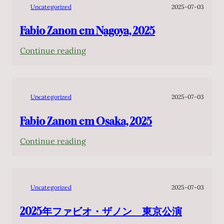
em
Uncategorized
2025-07-03
Tokyo,
2025
Fabio Zanon em Nagoya, 2025
:
Continue reading
Fabio
Zanon
em
Uncategorized
2025-07-03
Nagoya,
2025
Fabio Zanon em Osaka, 2025
:
Continue reading
Fabio
Zanon
em
Uncategorized
2025-07-03
Osaka,
2025
2025年ファビオ・ザノン 東京公演