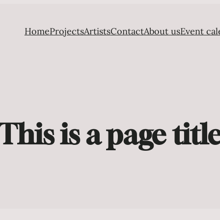
Home
Projects
Artists
Contact
About us
Event cal
This is a page titl