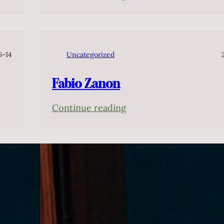
Cláudio
Cruz
6-14
Uncategorized
Fabio Zanon
:
Continue reading
Fabio
Zanon