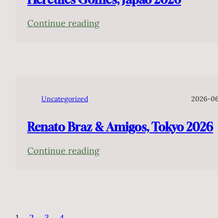
:
Continue reading
Hercules
Gomes,
Japão
2026
Uncategorized
2026-0
Renato Braz & Amigos, Tokyo 2026
:
Continue reading
Renato
Braz
&
Amigos,
1
2
3
4