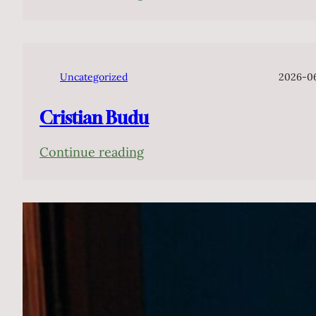
演
João
2026
Camarero
年
Uncategorized
2026-0
Cristian Budu
:
Continue reading
Cristian
Budu