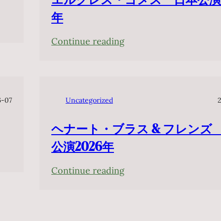
年
:
Continue reading
エ
ル
ク
レ
6-07
Uncategorized
ス・
ヘナート・ブラス & フレンズ
ゴ
メ
公演2026年
ス
:
Continue reading
日
ヘ
本
ナ
公
ー
演