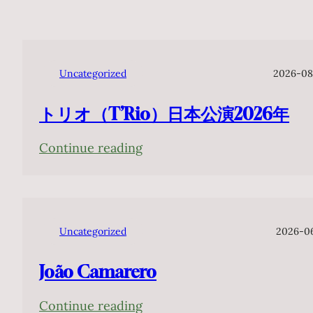
Uncategorized
2026-08
トリオ（T’Rio）日本公演2026年
:
Continue reading
ト
リ
オ
（T’Rio）
Uncategorized
2026-0
日
João Camarero
本
公
:
Continue reading