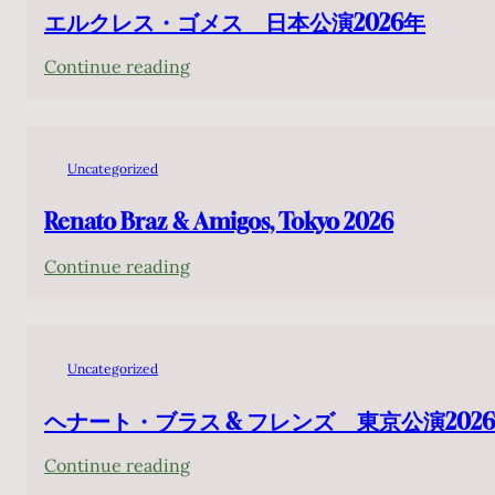
エルクレス・ゴメス 日本公演2026年
:
Continue reading
エ
ル
ク
Uncategorized
レ
ス・
Renato Braz & Amigos, Tokyo 2026
ゴ
:
Continue reading
メ
Renato
ス
Braz
日
&
本
Uncategorized
Amigos,
公
Tokyo
ヘナート・ブラス & フレンズ 東京公演202
演
2026
2026
:
Continue reading
年
ヘ