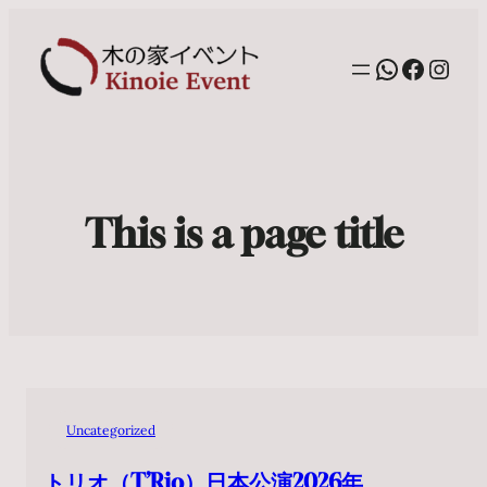
WhatsAp
Facebo
Inst
This is a page title
Uncategorized
トリオ（T’Rio）日本公演2026年