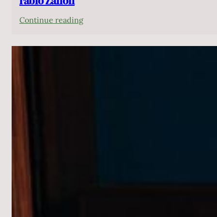
Fabio Zanon
:
Continue reading
Fabio
Zanon