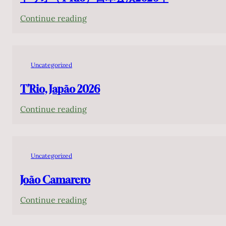
:
Continue reading
ト
リ
オ
Uncategorized
（T’Rio）
日
T’Rio, Japão 2026
本
:
Continue reading
公
T’Rio,
演
Japão
2026
2026
年
Uncategorized
João Camarero
:
Continue reading
João