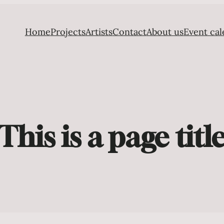
Home
Projects
Artists
Contact
About us
Event cal
This is a page titl