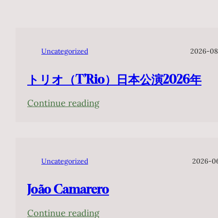
Uncategorized
2026-08
トリオ（T’Rio）日本公演2026年
:
Continue reading
ト
リ
オ
（T’Rio）
Uncategorized
2026-0
日
João Camarero
本
公
:
Continue reading