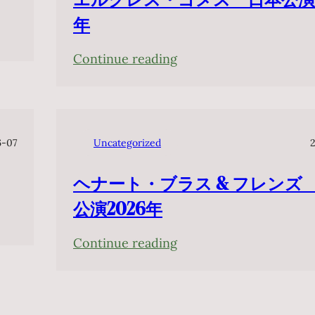
年
:
Continue reading
エ
ル
ク
レ
6-07
Uncategorized
ス・
ヘナート・ブラス & フレンズ
ゴ
メ
公演2026年
ス
:
Continue reading
日
ヘ
本
ナ
公
ー
演