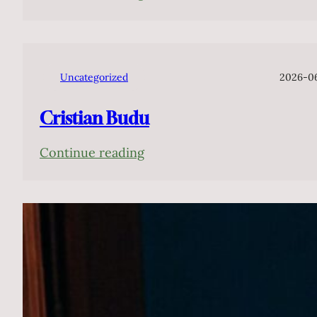
演
João
2026
Camarero
年
Uncategorized
2026-0
Cristian Budu
:
Continue reading
Cristian
Budu