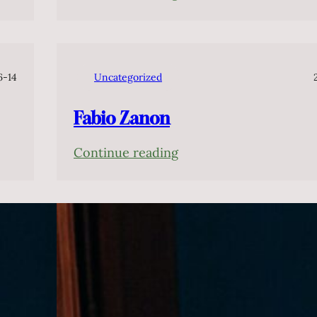
Cláudio
Cruz
6-14
Uncategorized
Fabio Zanon
:
Continue reading
Fabio
Zanon