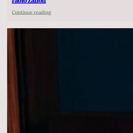
Fabio Zanon
:
Continue reading
Fabio
Zanon