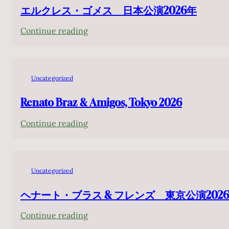
エルクレス・ゴメス 日本公演2026年
:
Continue reading
エ
ル
ク
Uncategorized
レ
ス・
Renato Braz & Amigos, Tokyo 2026
ゴ
:
Continue reading
メ
Renato
ス
Braz
日
&
本
Uncategorized
Amigos,
公
Tokyo
ヘナート・ブラス & フレンズ 東京公演202
演
2026
2026
:
Continue reading
年
ヘ