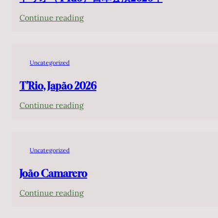
:
Continue reading
ト
リ
オ
Uncategorized
（T’Rio）
日
T’Rio, Japão 2026
本
:
Continue reading
公
T’Rio,
演
Japão
2026
2026
年
Uncategorized
João Camarero
:
Continue reading
João