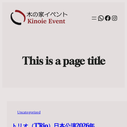
WhatsAp
Facebo
Inst
This is a page title
Uncategorized
トリオ（T’Rio）日本公演2026年