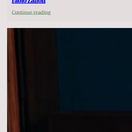
Fabio Zanon
:
Continue reading
Fabio
Zanon