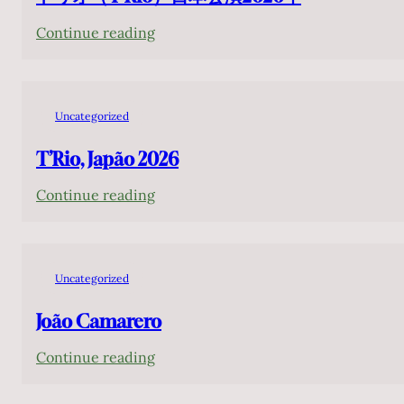
:
Continue reading
ト
リ
オ
Uncategorized
（T’Rio）
日
T’Rio, Japão 2026
本
:
Continue reading
公
T’Rio,
演
Japão
2026
2026
年
Uncategorized
João Camarero
:
Continue reading
João