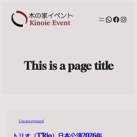
WhatsAp
Facebo
Inst
This is a page title
Uncategorized
トリオ（T’Rio）日本公演2026年