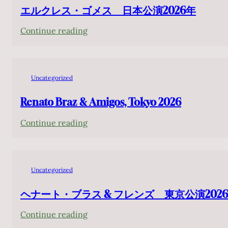
エルクレス・ゴメス 日本公演2026年
:
Continue reading
エ
ル
ク
Uncategorized
レ
ス・
Renato Braz & Amigos, Tokyo 2026
ゴ
:
Continue reading
メ
Renato
ス
Braz
日
&
本
Uncategorized
Amigos,
公
Tokyo
ヘナート・ブラス & フレンズ 東京公演202
演
2026
2026
:
Continue reading
年
ヘ