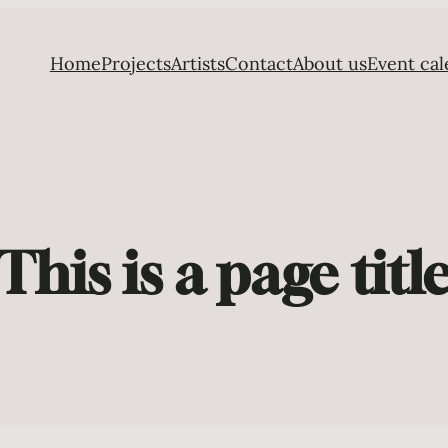
Home
Projects
Artists
Contact
About us
Event cal
This is a page titl