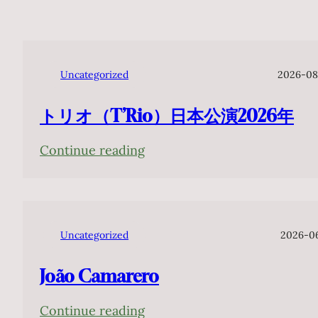
Uncategorized
2026-08
トリオ（T’Rio）日本公演2026年
:
Continue reading
ト
リ
オ
（T’Rio）
Uncategorized
2026-0
日
João Camarero
本
公
:
Continue reading