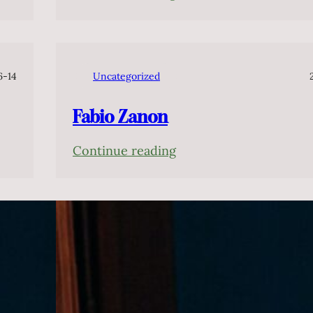
Cláudio
Cruz
6-14
Uncategorized
Fabio Zanon
:
Continue reading
Fabio
Zanon