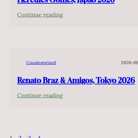
:
Continue reading
Hercules
Gomes,
Japão
2026
Uncategorized
2026-0
Renato Braz & Amigos, Tokyo 2026
:
Continue reading
Renato
Braz
&
Amigos,
1
2
3
4