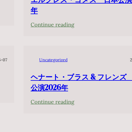
年
:
Continue reading
エ
ル
ク
レ
6-07
Uncategorized
ス・
ヘナート・ブラス & フレンズ
ゴ
メ
公演2026年
ス
:
Continue reading
日
ヘ
本
ナ
公
ー
演