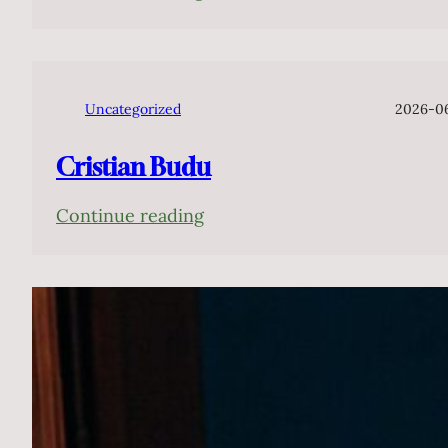
演
João
2026
Camarero
年
Uncategorized
2026-0
Cristian Budu
:
Continue reading
Cristian
Budu